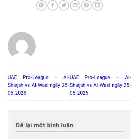
UAE Pro-League – Al-
UAE Pro-League – Al-
Sharjah vs Al-Wasl ngày 25-
Sharjah vs Al-Wasl ngày 25-
05-2025
05-2025
Để lại một bình luận