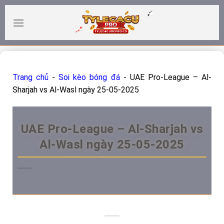
Chuyển
đến
nội
dung
Trang chủ
-
Soi kèo bóng đá
-
UAE Pro-League – Al-
Sharjah vs Al-Wasl ngày 25-05-2025
UAE Pro-League – Al-Sharjah vs
Al-Wasl ngày 25-05-2025