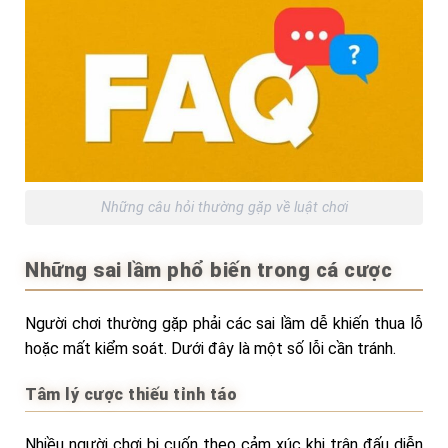
Những câu hỏi thường gặp về luật chơi
Những sai lầm phổ biến trong cá cược
Người chơi thường gặp phải các sai lầm dễ khiến thua lỗ
hoặc mất kiểm soát. Dưới đây là một số lỗi cần tránh.
Tâm lý cược thiếu tỉnh táo
Nhiều người chơi bị cuốn theo cảm xúc khi trận đấu diễn