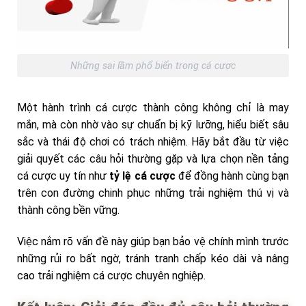
Những sai lầm phổ biến trong cá cược
Một hành trình cá cược thành công không chỉ là may
mắn, mà còn nhờ vào sự chuẩn bị kỹ lưỡng, hiểu biết sâu
sắc và thái độ chơi có trách nhiệm. Hãy bắt đầu từ việc
giải quyết các câu hỏi thường gặp và lựa chọn nền tảng
cá cược uy tín như
tỷ lệ cá cược
để đồng hành cùng bạn
trên con đường chinh phục những trải nghiệm thú vị và
thành công bền vững.
Việc nắm rõ vấn đề này giúp bạn bảo vệ chính mình trước
những rủi ro bất ngờ, tránh tranh chấp kéo dài và nâng
cao trải nghiệm cá cược chuyên nghiệp.