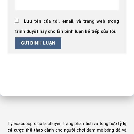
Lưu tên của tôi, email, và trang web trong
trình duyệt này cho lần bình luận kế tiếp của tôi.
Tylecacuocpro.co là chuyên trang phân tích và tổng hợp
tỷ lệ
cá cược thể thao
dành cho người chơi đam mê bóng đá và