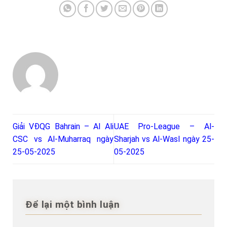
Giải VĐQG Bahrain – Al Ali
UAE Pro-League – Al-
CSC vs Al-Muharraq ngày
Sharjah vs Al-Wasl ngày 25-
25-05-2025
05-2025
Để lại một bình luận