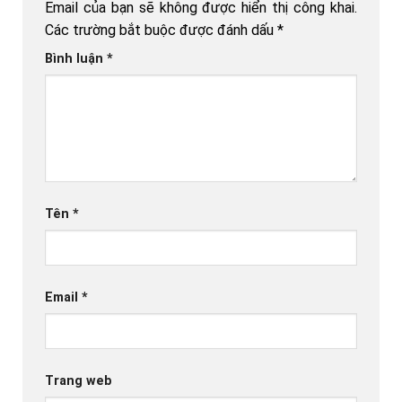
Email của bạn sẽ không được hiển thị công khai.
Các trường bắt buộc được đánh dấu
*
Bình luận
*
Tên
*
Email
*
Trang web