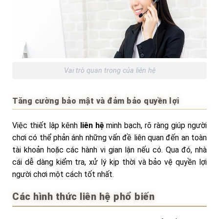
Vai trò quan trọng của liên hệ
Tăng cường bảo mật và đảm bảo quyền lợi
Việc thiết lập kênh
liên hệ
minh bạch, rõ ràng giúp người
chơi có thể phản ánh những vấn đề liên quan đến an toàn
tài khoản hoặc các hành vi gian lận nếu có. Qua đó, nhà
cái dễ dàng kiểm tra, xử lý kịp thời và bảo vệ quyền lợi
người chơi một cách tốt nhất.
Các hình thức liên hệ phổ biến