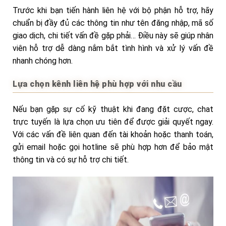
Trước khi bạn tiến hành liên hệ với bộ phận hỗ trợ, hãy
chuẩn bị đầy đủ các thông tin như tên đăng nhập, mã số
giao dịch, chi tiết vấn đề gặp phải… Điều này sẽ giúp nhân
viên hỗ trợ dễ dàng nắm bắt tình hình và xử lý vấn đề
nhanh chóng hơn.
Lựa chọn kênh liên hệ phù hợp với nhu cầu
Nếu bạn gặp sự cố kỹ thuật khi đang đặt cược, chat
trực tuyến là lựa chọn ưu tiên để được giải quyết ngay.
Với các vấn đề liên quan đến tài khoản hoặc thanh toán,
gửi email hoặc gọi hotline sẽ phù hợp hơn để bảo mật
thông tin và có sự hỗ trợ chi tiết.