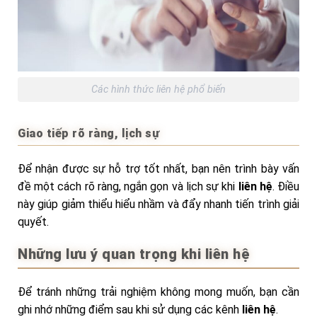
Các hình thức liên hệ phổ biến
Giao tiếp rõ ràng, lịch sự
Để nhận được sự hỗ trợ tốt nhất, bạn nên trình bày vấn
đề một cách rõ ràng, ngắn gọn và lịch sự khi
liên hệ
. Điều
này giúp giảm thiểu hiểu nhầm và đẩy nhanh tiến trình giải
quyết.
Những lưu ý quan trọng khi liên hệ
Để tránh những trải nghiệm không mong muốn, bạn cần
ghi nhớ những điểm sau khi sử dụng các kênh
liên hệ
.