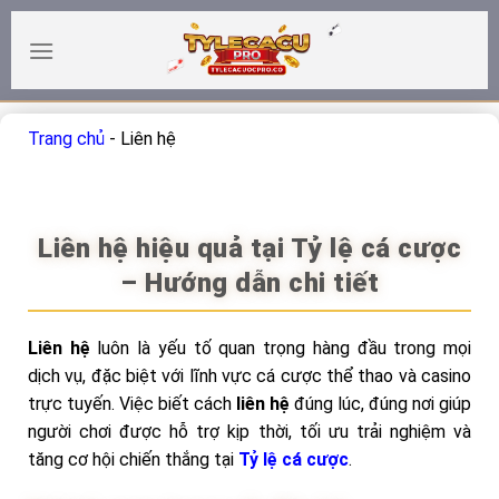
Chuyển
đến
nội
dung
Trang chủ
-
Liên hệ
Liên hệ hiệu quả tại Tỷ lệ cá cược
– Hướng dẫn chi tiết
Liên hệ
luôn là yếu tố quan trọng hàng đầu trong mọi
dịch vụ, đặc biệt với lĩnh vực cá cược thể thao và casino
trực tuyến. Việc biết cách
liên hệ
đúng lúc, đúng nơi giúp
người chơi được hỗ trợ kịp thời, tối ưu trải nghiệm và
tăng cơ hội chiến thắng tại
Tỷ lệ cá cược
.