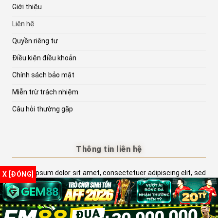
Giới thiệu
Liên hệ
Quyền riêng tư
Điều kiện điều khoản
Chính sách bảo mật
Miễn trừ trách nhiệm
Câu hỏi thường gặp
Thông tin liên hệ
Lorem ipsum dolor sit amet, consectetuer adipiscing elit, sed
X [ĐÓNG]
diam nonummy nibh euismod tincidunt ut laoreet dolore
magna aliquam erat volutpat.