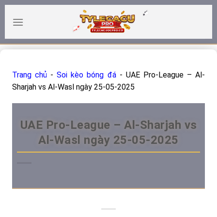
Chuyển
đến
nội
dung
Trang chủ
-
Soi kèo bóng đá
-
UAE Pro-League – Al-
Sharjah vs Al-Wasl ngày 25-05-2025
UAE Pro-League – Al-Sharjah vs
Al-Wasl ngày 25-05-2025