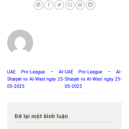
UAE Pro-League – Al-
UAE Pro-League – Al-
Sharjah vs Al-Wasl ngày 25-
Sharjah vs Al-Wasl ngày 25-
05-2025
05-2025
Để lại một bình luận