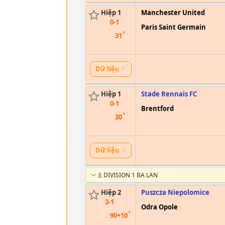
Hiệp 1
Manchester United
0-1
Paris Saint Germain
'
31
Dữ liệu
Hiệp 1
Stade Rennais FC
0-1
Brentford
'
30
Dữ liệu
DIVISION 1 BA LAN
Hiệp 2
Puszcza Niepolomice
3-1
Odra Opole
'
90+10