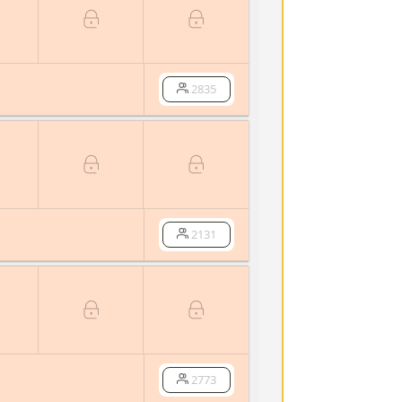
2835
2131
2773