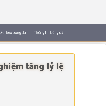
Soi kèo bóng đá
Thông tin bóng đá
ghiệm tăng tỷ lệ