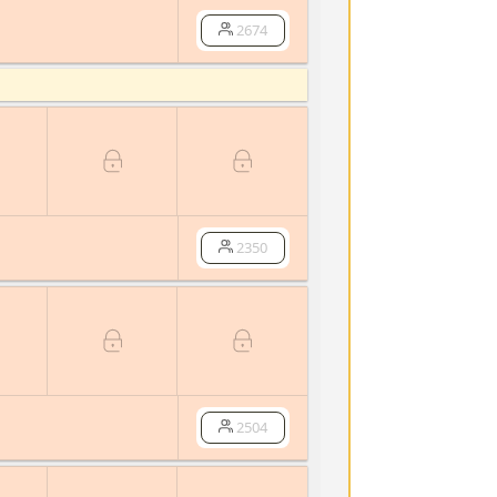
2674
2350
2504