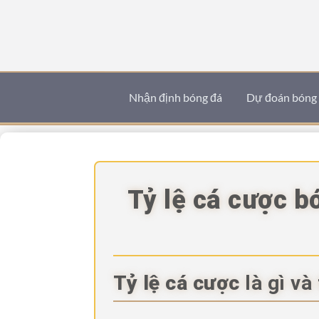
Chuyển
đến
nội
dung
Nhận định bóng đá
Dự đoán bóng
Tỷ lệ cá cược b
Tỷ lệ cá cược
là gì và