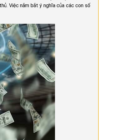
 thủ. Việc nắm bắt ý nghĩa của các con số