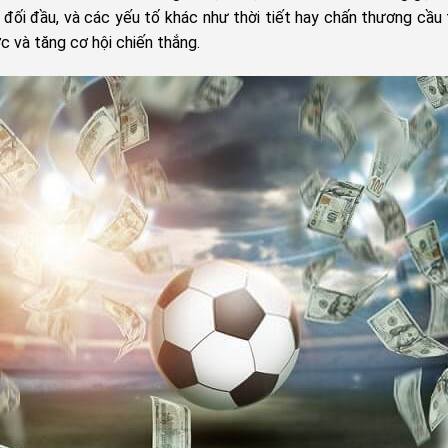
 đối đầu, và các yếu tố khác như thời tiết hay chấn thương cầu
c và tăng cơ hội chiến thắng.