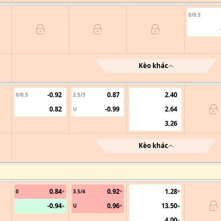
0/0.5
Kèo khác
-0.92
0.87
2.40
0/0.5
2.5/3
0.82
-0.99
2.64
U
3.26
Kèo khác
0.84
0.92
1.28
0
3.5/4
-0.94
0.96
13.50
U
4.00