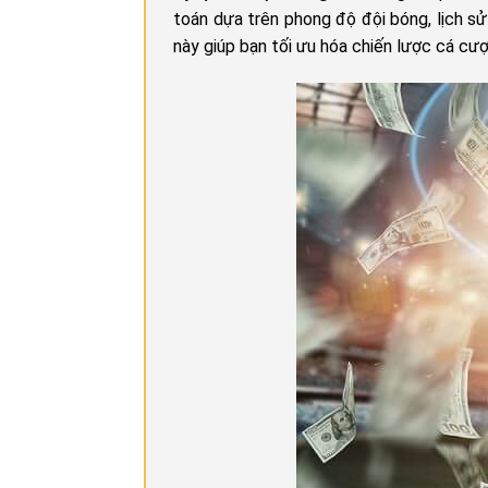
toán dựa trên phong độ đội bóng, lịch sử
này giúp bạn tối ưu hóa chiến lược cá cượ