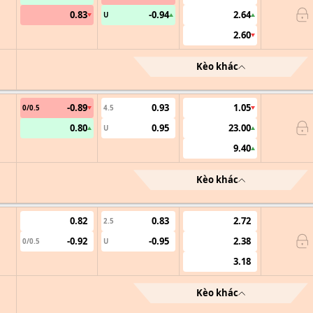
0.83
-0.94
2.64
U
2.60
Kèo khác
-0.89
0.93
1.05
0/0.5
4.5
0.80
0.95
23.00
U
9.40
Kèo khác
0.82
0.83
2.72
2.5
-0.92
-0.95
2.38
0/0.5
U
3.18
Kèo khác