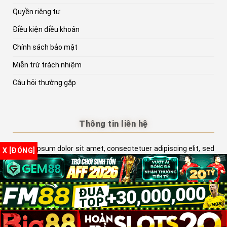
Quyền riêng tư
Điều kiện điều khoản
Chính sách bảo mật
Miễn trừ trách nhiệm
Câu hỏi thường gặp
Thông tin liên hệ
Lorem ipsum dolor sit amet, consectetuer adipiscing elit, sed
X [ĐÓNG]
diam nonummy nibh euismod tincidunt ut laoreet dolore
magna aliquam erat volutpat.