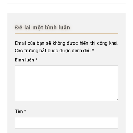
Để lại một bình luận
Email của bạn sẽ không được hiển thị công khai.
Các trường bắt buộc được đánh dấu
*
Bình luận
*
Tên
*