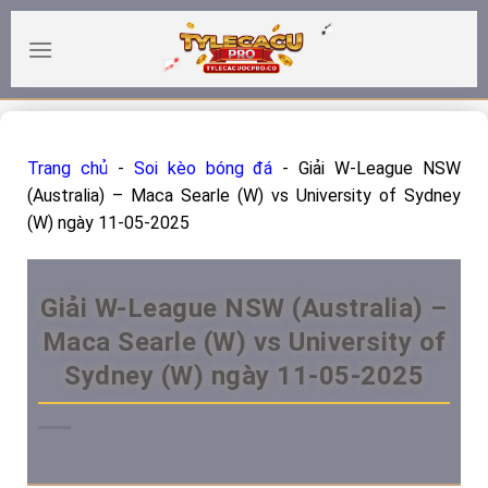
Chuyển
đến
nội
dung
Trang chủ
-
Soi kèo bóng đá
-
Giải W-League NSW
(Australia) – Maca Searle (W) vs University of Sydney
(W) ngày 11-05-2025
Giải W-League NSW (Australia) –
Maca Searle (W) vs University of
Sydney (W) ngày 11-05-2025