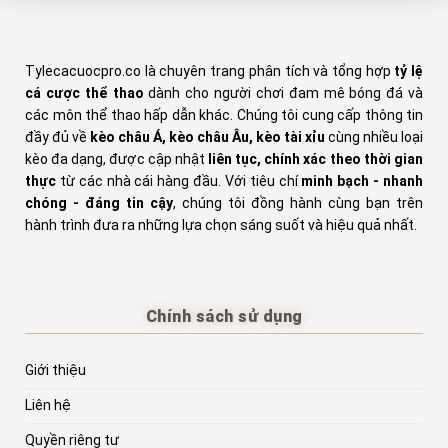
Tylecacuocpro.co là chuyên trang phân tích và tổng hợp
tỷ lệ
cá cược thể thao
dành cho người chơi đam mê bóng đá và
các môn thể thao hấp dẫn khác. Chúng tôi cung cấp thông tin
đầy đủ về
kèo châu Á, kèo châu Âu, kèo tài xỉu
cùng nhiều loại
kèo đa dạng, được cập nhật
liên tục, chính xác theo thời gian
thực
từ các nhà cái hàng đầu. Với tiêu chí
minh bạch - nhanh
chóng - đáng tin cậy
, chúng tôi đồng hành cùng bạn trên
hành trình đưa ra những lựa chọn sáng suốt và hiệu quả nhất.
Chính sách sử dụng
Giới thiệu
Liên hệ
Quyền riêng tư