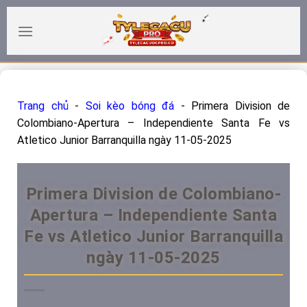
Chuyển
đến
nội
dung
Trang chủ
-
Soi kèo bóng đá
-
Primera Division de
Colombiano-Apertura – Independiente Santa Fe vs
Atletico Junior Barranquilla ngày 11-05-2025
Primera Division de Colombiano-
Apertura – Independiente Santa
Fe vs Atletico Junior Barranquilla
ngày 11-05-2025