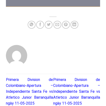
Primera Division de
Primera Division de
Colombiano-Apertura –
Colombiano-Apertura –
Independiente Santa Fe vs
Independiente Santa Fe vs
Atletico Junior Barranquilla
Atletico Junior Barranquilla
ngày 11-05-2025
ngày 11-05-2025