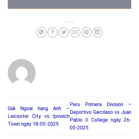
Peru Primera Division –
Giải Ngoại hạng Anh –
Deportivo Garcilaso vs Juan
Leicester City vs Ipswich
Pablo II College ngày 26-
Town ngày 18-05-2025
05-2025