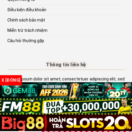
Điều kiện điều khoản
Chính sách bảo mật
Miễn trừ trách nhiệm
Câu hỏi thường gặp
Thông tin liên hệ
Lorem ipsum dolor sit amet, consectetuer adipiscing elit, sed
X [ĐÓNG]
diam nonummy nibh euismod tincidunt ut laoreet dolore
magna aliquam erat volutpat.