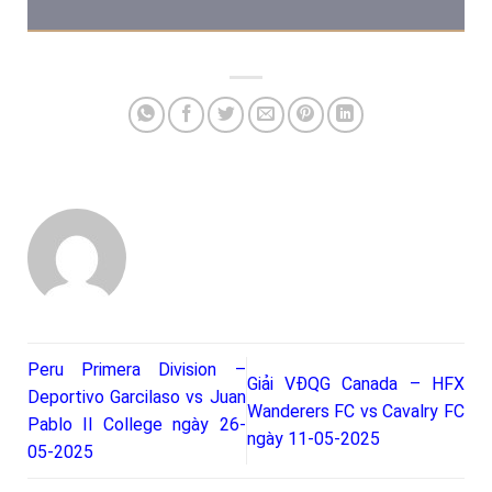
Peru Primera Division –
Giải VĐQG Canada – HFX
Deportivo Garcilaso vs Juan
Wanderers FC vs Cavalry FC
Pablo II College ngày 26-
ngày 11-05-2025
05-2025