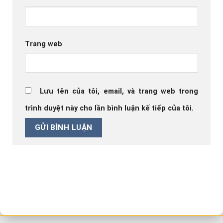
Trang web
Lưu tên của tôi, email, và trang web trong
trình duyệt này cho lần bình luận kế tiếp của tôi.