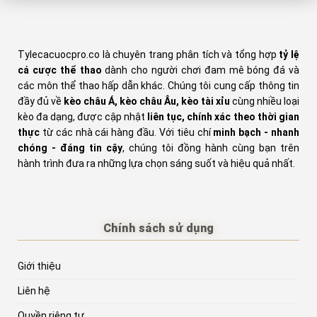
Tylecacuocpro.co là chuyên trang phân tích và tổng hợp
tỷ lệ
cá cược thể thao
dành cho người chơi đam mê bóng đá và
các môn thể thao hấp dẫn khác. Chúng tôi cung cấp thông tin
đầy đủ về
kèo châu Á, kèo châu Âu, kèo tài xỉu
cùng nhiều loại
kèo đa dạng, được cập nhật
liên tục, chính xác theo thời gian
thực
từ các nhà cái hàng đầu. Với tiêu chí
minh bạch - nhanh
chóng - đáng tin cậy
, chúng tôi đồng hành cùng bạn trên
hành trình đưa ra những lựa chọn sáng suốt và hiệu quả nhất.
Chính sách sử dụng
Giới thiệu
Liên hệ
Quyền riêng tư