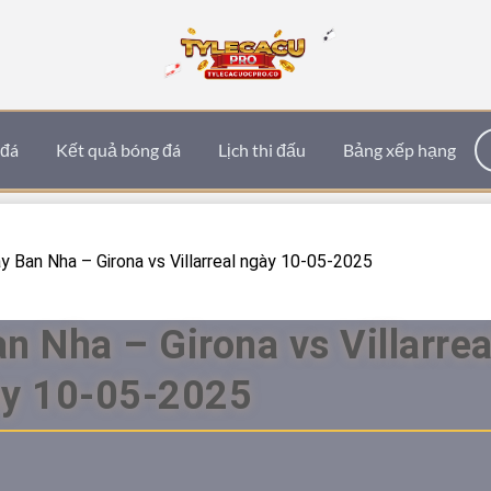
 đá
Kết quả bóng đá
Lịch thi đấu
Bảng xếp hạng
y Ban Nha – Girona vs Villarreal ngày 10-05-2025
n Nha – Girona vs Villarrea
y 10-05-2025