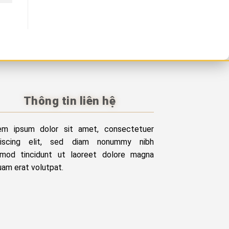
Thông tin liên hệ
em ipsum dolor sit amet, consectetuer
piscing elit, sed diam nonummy nibh
smod tincidunt ut laoreet dolore magna
uam erat volutpat.