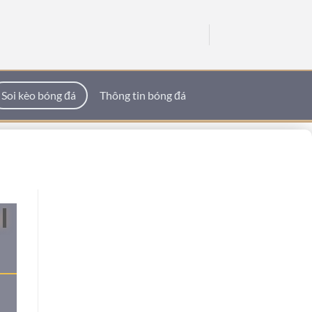
Soi kèo bóng đá
Thông tin bóng đá
l