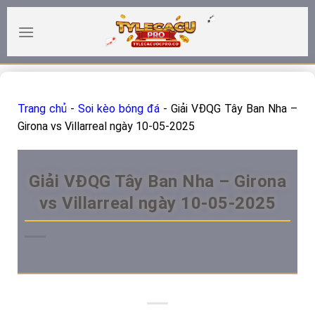
Chuyển
đến
nội
dung
Trang chủ
-
Soi kèo bóng đá
-
Giải VĐQG Tây Ban Nha –
Girona vs Villarreal ngày 10-05-2025
Giải VĐQG Tây Ban Nha – Girona
vs Villarreal ngày 10-05-2025