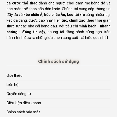
cá cược thể thao
dành cho người chơi đam mê bóng đá và
các môn thể thao hấp dẫn khác. Chúng tôi cung cấp thông tin
đầy đủ về
kèo châu Á, kèo châu Âu, kèo tài xỉu
cùng nhiều loại
kèo đa dạng, được cập nhật
liên tục, chính xác theo thời gian
thực
từ các nhà cái hàng đầu. Với tiêu chí
minh bạch - nhanh
chóng - đáng tin cậy
, chúng tôi đồng hành cùng bạn trên
hành trình đưa ra những lựa chọn sáng suốt và hiệu quả nhất.
Chính sách sử dụng
Giới thiệu
Liên hệ
Quyền riêng tư
Điều kiện điều khoản
Chính sách bảo mật