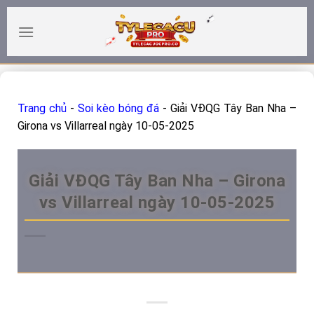
Chuyển
đến
nội
dung
Trang chủ
-
Soi kèo bóng đá
-
Giải VĐQG Tây Ban Nha –
Girona vs Villarreal ngày 10-05-2025
Giải VĐQG Tây Ban Nha – Girona
vs Villarreal ngày 10-05-2025