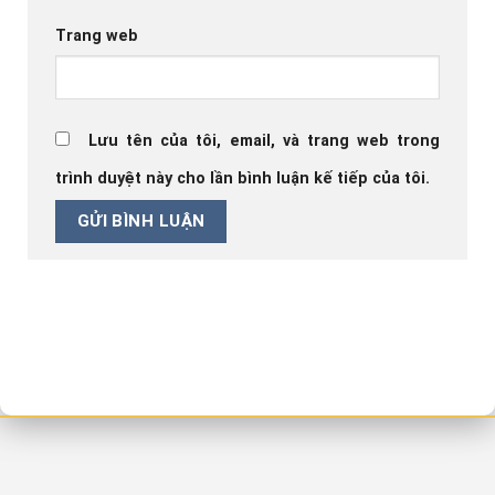
Trang web
Lưu tên của tôi, email, và trang web trong
trình duyệt này cho lần bình luận kế tiếp của tôi.