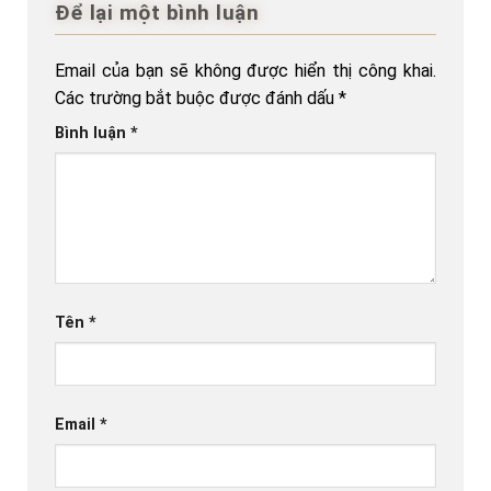
Để lại một bình luận
Email của bạn sẽ không được hiển thị công khai.
Các trường bắt buộc được đánh dấu
*
Bình luận
*
Tên
*
Email
*