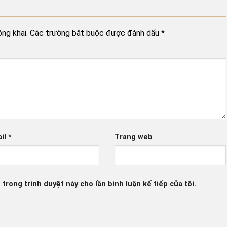
ng khai.
Các trường bắt buộc được đánh dấu
*
il
*
Trang web
 trong trình duyệt này cho lần bình luận kế tiếp của tôi.