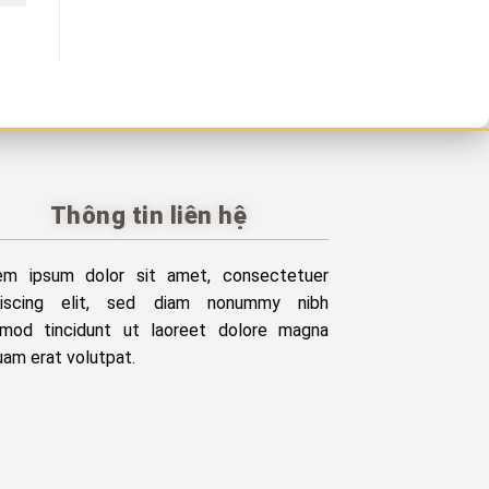
Thông tin liên hệ
em ipsum dolor sit amet, consectetuer
piscing elit, sed diam nonummy nibh
smod tincidunt ut laoreet dolore magna
uam erat volutpat.