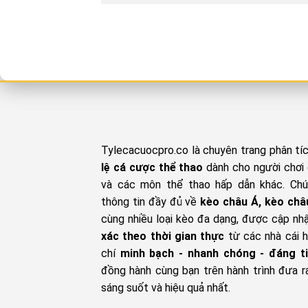
Tylecacuocpro.co là chuyên trang phân tí
lệ cá cược thể thao
dành cho người chơi
và các môn thể thao hấp dẫn khác. Chú
thông tin đầy đủ về
kèo châu Á, kèo châu
cùng nhiều loại kèo đa dạng, được cập nh
xác theo thời gian thực
từ các nhà cái h
chí
minh bạch - nhanh chóng - đáng t
đồng hành cùng bạn trên hành trình đưa r
sáng suốt và hiệu quả nhất.