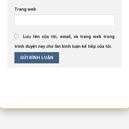
Trang web
Lưu tên của tôi, email, và trang web trong
trình duyệt này cho lần bình luận kế tiếp của tôi.