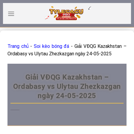
Chuyển
đến
nội
dung
Trang chủ
-
Soi kèo bóng đá
-
Giải VĐQG Kazakhstan –
Ordabasy vs Ulytau Zhezkazgan ngày 24-05-2025
Giải VĐQG Kazakhstan –
Ordabasy vs Ulytau Zhezkazgan
ngày 24-05-2025