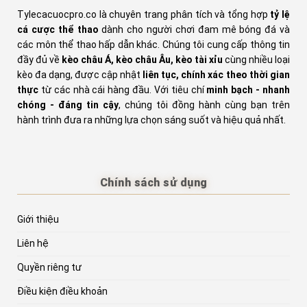
Tylecacuocpro.co là chuyên trang phân tích và tổng hợp
tỷ lệ
cá cược thể thao
dành cho người chơi đam mê bóng đá và
các môn thể thao hấp dẫn khác. Chúng tôi cung cấp thông tin
đầy đủ về
kèo châu Á, kèo châu Âu, kèo tài xỉu
cùng nhiều loại
kèo đa dạng, được cập nhật
liên tục, chính xác theo thời gian
thực
từ các nhà cái hàng đầu. Với tiêu chí
minh bạch - nhanh
chóng - đáng tin cậy
, chúng tôi đồng hành cùng bạn trên
hành trình đưa ra những lựa chọn sáng suốt và hiệu quả nhất.
Chính sách sử dụng
Giới thiệu
Liên hệ
Quyền riêng tư
Điều kiện điều khoản