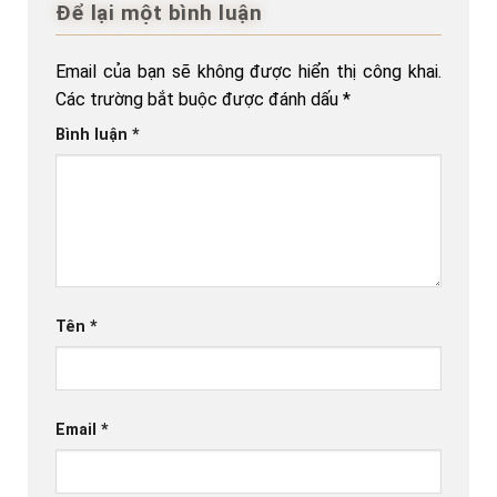
Để lại một bình luận
Email của bạn sẽ không được hiển thị công khai.
Các trường bắt buộc được đánh dấu
*
Bình luận
*
Tên
*
Email
*