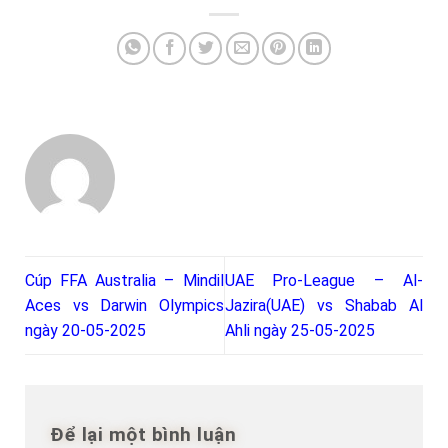
Cúp FFA Australia – Mindil
UAE Pro-League – Al-
Aces vs Darwin Olympics
Jazira(UAE) vs Shabab Al
ngày 20-05-2025
Ahli ngày 25-05-2025
Để lại một bình luận