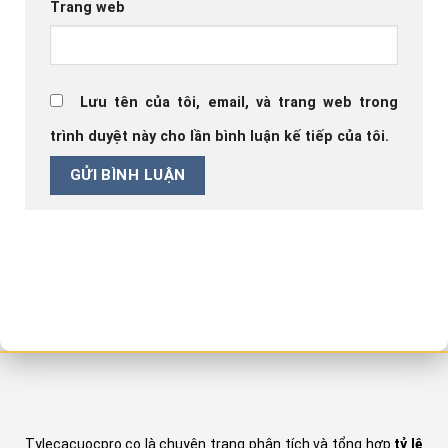
Trang web
Lưu tên của tôi, email, và trang web trong
trình duyệt này cho lần bình luận kế tiếp của tôi.
Tylecacuocpro.co là chuyên trang phân tích và tổng hợp
tỷ lệ