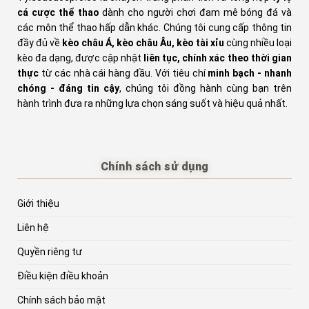
cá cược thể thao
dành cho người chơi đam mê bóng đá và
các môn thể thao hấp dẫn khác. Chúng tôi cung cấp thông tin
đầy đủ về
kèo châu Á, kèo châu Âu, kèo tài xỉu
cùng nhiều loại
kèo đa dạng, được cập nhật
liên tục, chính xác theo thời gian
thực
từ các nhà cái hàng đầu. Với tiêu chí
minh bạch - nhanh
chóng - đáng tin cậy
, chúng tôi đồng hành cùng bạn trên
hành trình đưa ra những lựa chọn sáng suốt và hiệu quả nhất.
Chính sách sử dụng
Giới thiệu
Liên hệ
Quyền riêng tư
Điều kiện điều khoản
Chính sách bảo mật