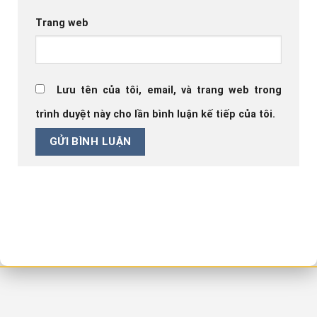
Trang web
Lưu tên của tôi, email, và trang web trong
trình duyệt này cho lần bình luận kế tiếp của tôi.