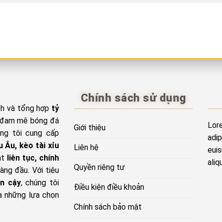
Chính sách sử dụng
ch và tổng hợp
tỷ
 đam mê bóng đá
Lor
Giới thiệu
ng tôi cung cấp
adi
 Âu, kèo tài xỉu
Liên hệ
eui
ật
liên tục, chính
aliq
Quyền riêng tư
àng đầu. Với tiêu
in cậy
, chúng tôi
Điều kiện điều khoản
a những lựa chọn
Chính sách bảo mật