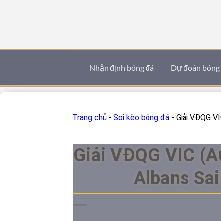
Chuyển
đến
nội
dung
Nhận định bóng đá
Dự đoán bóng
Trang chủ
-
Soi kèo bóng đá
-
Giải VĐQG VI
Giải VĐQG VIC (Au
Albans Sa