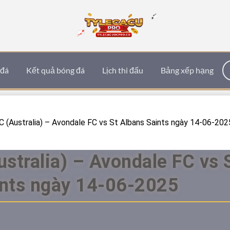
 đá
Kết quả bóng đá
Lịch thi đấu
Bảng xếp hạng
C (Australia) – Avondale FC vs St Albans Saints ngày 14-06-202
stralia) – Avondale FC vs 
ints ngày 14-06-2025