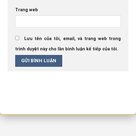
Trang web
Lưu tên của tôi, email, và trang web trong
trình duyệt này cho lần bình luận kế tiếp của tôi.