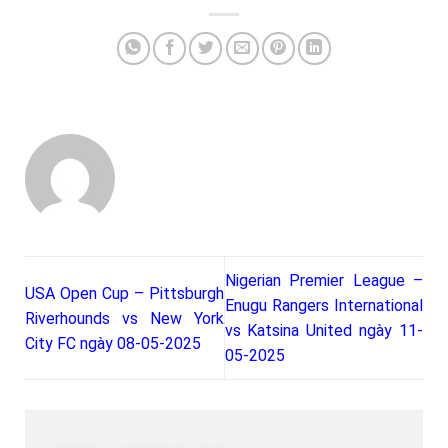
Nigerian Premier League –
USA Open Cup – Pittsburgh
Enugu Rangers International
Riverhounds vs New York
vs Katsina United ngày 11-
City FC ngày 08-05-2025
05-2025