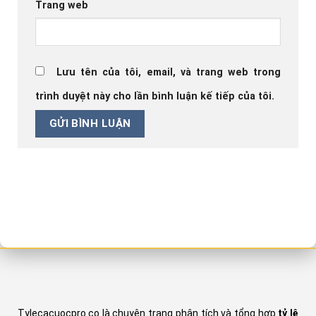
Trang web
Lưu tên của tôi, email, và trang web trong
trình duyệt này cho lần bình luận kế tiếp của tôi.
Tylecacuocpro.co là chuyên trang phân tích và tổng hợp
tỷ lệ