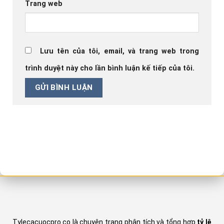
Trang web
Lưu tên của tôi, email, và trang web trong
trình duyệt này cho lần bình luận kế tiếp của tôi.
Tylecacuocpro.co là chuyên trang phân tích và tổng hợp
tỷ lệ