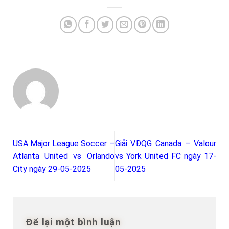
USA Major League Soccer –
Giải VĐQG Canada – Valour
Atlanta United vs Orlando
vs York United FC ngày 17-
City ngày 29-05-2025
05-2025
Để lại một bình luận