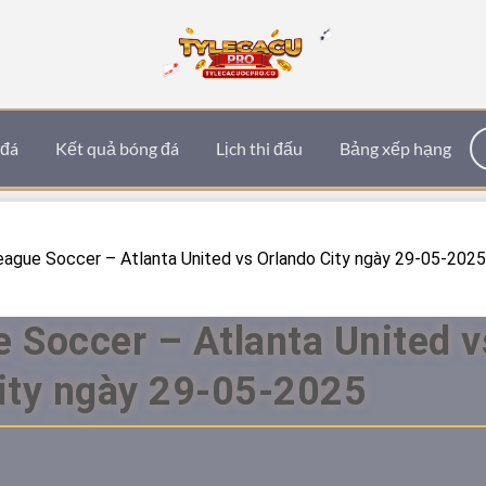
 đá
Kết quả bóng đá
Lịch thi đấu
Bảng xếp hạng
ague Soccer – Atlanta United vs Orlando City ngày 29-05-2025
 Soccer – Atlanta United v
ity ngày 29-05-2025