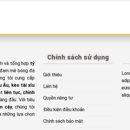
Chính sách sử dụng
ch và tổng hợp
tỷ
 đam mê bóng đá
Lor
Giới thiệu
ng tôi cung cấp
adi
 Âu, kèo tài xỉu
Liên hệ
eui
ật
liên tục, chính
aliq
Quyền riêng tư
àng đầu. Với tiêu
in cậy
, chúng tôi
Điều kiện điều khoản
a những lựa chọn
Chính sách bảo mật