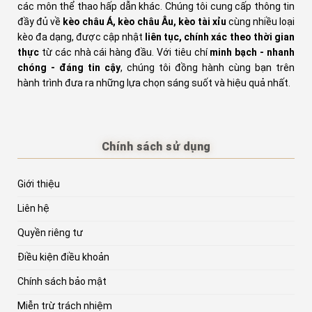
các môn thể thao hấp dẫn khác. Chúng tôi cung cấp thông tin
đầy đủ về
kèo châu Á, kèo châu Âu, kèo tài xỉu
cùng nhiều loại
kèo đa dạng, được cập nhật
liên tục, chính xác theo thời gian
thực
từ các nhà cái hàng đầu. Với tiêu chí
minh bạch - nhanh
chóng - đáng tin cậy
, chúng tôi đồng hành cùng bạn trên
hành trình đưa ra những lựa chọn sáng suốt và hiệu quả nhất.
Chính sách sử dụng
Giới thiệu
Liên hệ
Quyền riêng tư
Điều kiện điều khoản
Chính sách bảo mật
Miễn trừ trách nhiệm