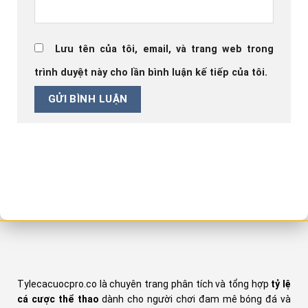
Lưu tên của tôi, email, và trang web trong
trình duyệt này cho lần bình luận kế tiếp của tôi.
Tylecacuocpro.co là chuyên trang phân tích và tổng hợp
tỷ lệ
cá cược thể thao
dành cho người chơi đam mê bóng đá và