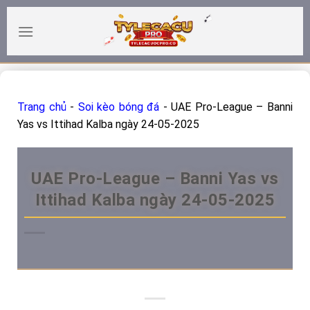
Chuyển
đến
nội
dung
Trang chủ
-
Soi kèo bóng đá
-
UAE Pro-League – Banni
Yas vs Ittihad Kalba ngày 24-05-2025
UAE Pro-League – Banni Yas vs
Ittihad Kalba ngày 24-05-2025