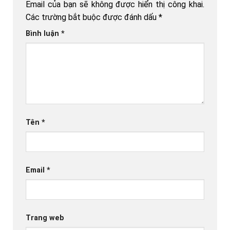
Email của bạn sẽ không được hiển thị công khai.
Các trường bắt buộc được đánh dấu
*
Bình luận
*
Tên
*
Email
*
Trang web