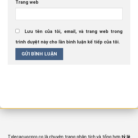
Trang web
Lưu tên của tôi, email, và trang web trong
trình duyệt này cho lần bình luận kế tiếp của tôi.
Tylecacuocpro.co là chuyên trang phân tích và tổng hợp
tỷ lệ