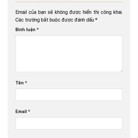
Email của bạn sẽ không được hiển thị công khai.
Các trường bắt buộc được đánh dấu
*
Bình luận
*
Tên
*
Email
*