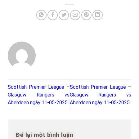
Scottish Premier League –
Scottish Premier League –
Glasgow Rangers vs
Glasgow Rangers vs
Aberdeen ngày 11-05-2025
Aberdeen ngày 11-05-2025
Để lại một bình luận