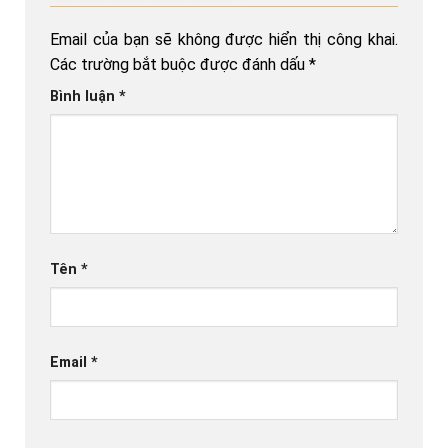
Email của bạn sẽ không được hiển thị công khai.
Các trường bắt buộc được đánh dấu
*
Bình luận
*
Tên
*
Email
*