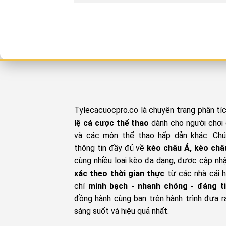
Tylecacuocpro.co là chuyên trang phân tí
lệ cá cược thể thao
dành cho người chơi
và các môn thể thao hấp dẫn khác. Chú
thông tin đầy đủ về
kèo châu Á, kèo châu
cùng nhiều loại kèo đa dạng, được cập nh
xác theo thời gian thực
từ các nhà cái h
chí
minh bạch - nhanh chóng - đáng t
đồng hành cùng bạn trên hành trình đưa r
sáng suốt và hiệu quả nhất.