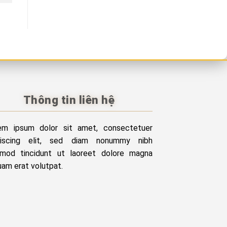
Thông tin liên hệ
em ipsum dolor sit amet, consectetuer
piscing elit, sed diam nonummy nibh
smod tincidunt ut laoreet dolore magna
uam erat volutpat.