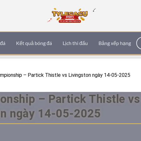
 đá
Kết quả bóng đá
Lịch thi đấu
Bảng xếp hạng
mpionship – Partick Thistle vs Livingston ngày 14-05-2025
nship – Partick Thistle vs
on ngày 14-05-2025