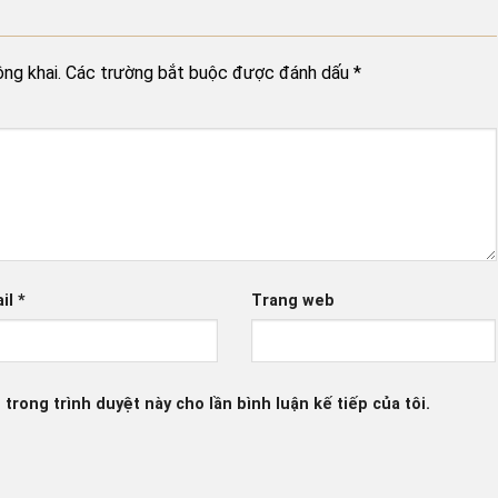
ng khai.
Các trường bắt buộc được đánh dấu
*
il
*
Trang web
 trong trình duyệt này cho lần bình luận kế tiếp của tôi.