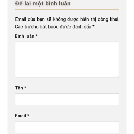
Để lại một bình luận
Email của bạn sẽ không được hiển thị công khai.
Các trường bắt buộc được đánh dấu
*
Bình luận
*
Tên
*
Email
*