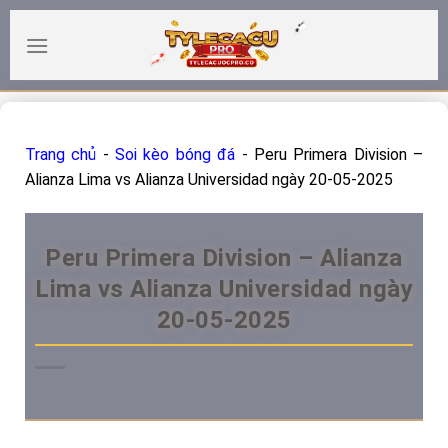
Chuyển
đến
nội
dung
Trang chủ
-
Soi kèo bóng đá
-
Peru Primera Division –
Alianza Lima vs Alianza Universidad ngày 20-05-2025
Peru Primera Division – Alianza
Lima vs Alianza Universidad ngày
20-05-2025