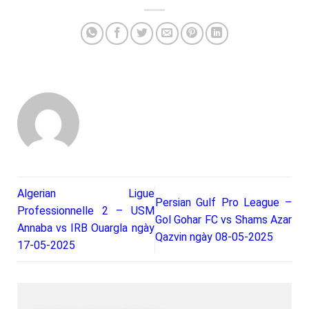
Algerian Ligue
Persian Gulf Pro League –
Professionnelle 2 – USM
Gol Gohar FC vs Shams Azar
Annaba vs IRB Ouargla ngày
Qazvin ngày 08-05-2025
17-05-2025