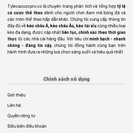
Tylecacuocpro.co là chuyên trang phân tích và tổng hợp
tỷ lệ
cá cược thể thao
dành cho người chơi đam mê bóng đá và
các môn thể thao hấp dẫn khác. Chúng tôi cung cấp thông tin
đầy đủ về
kèo châu Á, kèo châu Âu, kèo tài xỉu
cùng nhiều loại
kèo đa dạng, được cập nhật
liên tục, chính xác theo thời gian
thực
từ các nhà cái hàng đầu. Với tiêu chí
minh bạch - nhanh
chóng - đáng tin cậy
, chúng tôi đồng hành cùng bạn trên
hành trình đưa ra những lựa chọn sáng suốt và hiệu quả nhất.
Chính sách sử dụng
Giới thiệu
Liên hệ
Quyền riêng tư
Điều kiện điều khoản