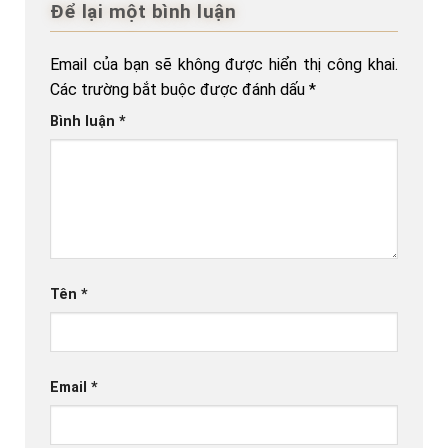
Để lại một bình luận
Email của bạn sẽ không được hiển thị công khai.
Các trường bắt buộc được đánh dấu
*
Bình luận
*
Tên
*
Email
*