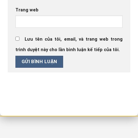
Trang web
Lưu tên của tôi, email, và trang web trong
trình duyệt này cho lần bình luận kế tiếp của tôi.