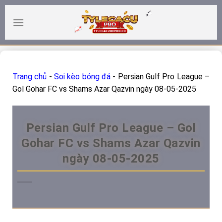
Chuyển
đến
nội
dung
Trang chủ
-
Soi kèo bóng đá
-
Persian Gulf Pro League –
Gol Gohar FC vs Shams Azar Qazvin ngày 08-05-2025
Persian Gulf Pro League – Gol
Gohar FC vs Shams Azar Qazvin
ngày 08-05-2025