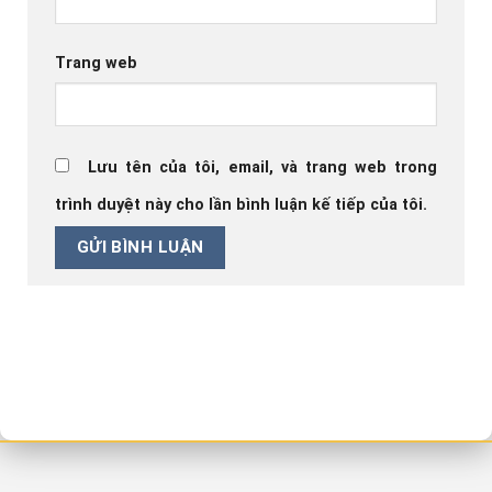
Trang web
Lưu tên của tôi, email, và trang web trong
trình duyệt này cho lần bình luận kế tiếp của tôi.