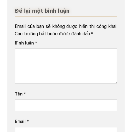
Để lại một bình luận
Email của bạn sẽ không được hiển thị công khai.
Các trường bắt buộc được đánh dấu
*
Bình luận
*
Tên
*
Email
*