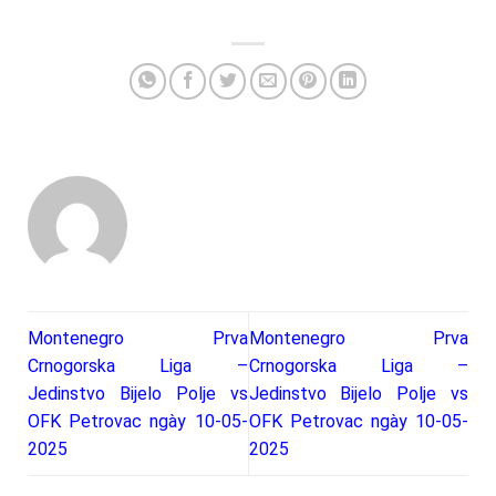
Montenegro Prva
Montenegro Prva
Crnogorska Liga –
Crnogorska Liga –
Jedinstvo Bijelo Polje vs
Jedinstvo Bijelo Polje vs
OFK Petrovac ngày 10-05-
OFK Petrovac ngày 10-05-
2025
2025