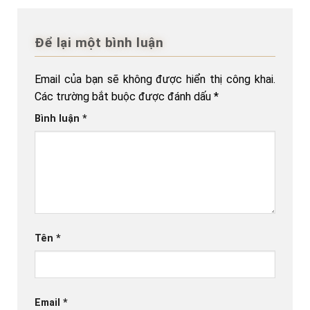
Để lại một bình luận
Email của bạn sẽ không được hiển thị công khai.
Các trường bắt buộc được đánh dấu
*
Bình luận
*
Tên
*
Email
*