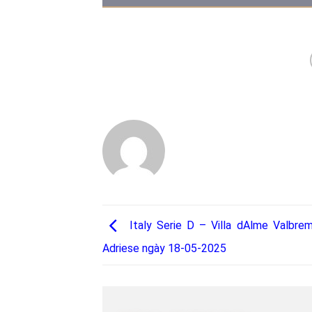
Italy Serie D – Villa dAlme Valbre
Adriese ngày 18-05-2025