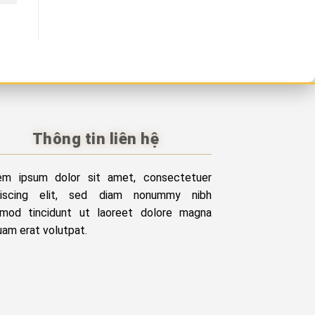
Thông tin liên hệ
em ipsum dolor sit amet, consectetuer
piscing elit, sed diam nonummy nibh
smod tincidunt ut laoreet dolore magna
uam erat volutpat.