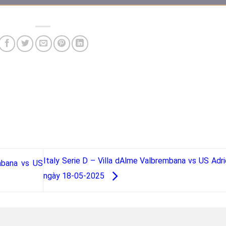
Italy Serie D – Villa dAlme Valbrembana vs US Adr
mbana vs US
ngày 18-05-2025