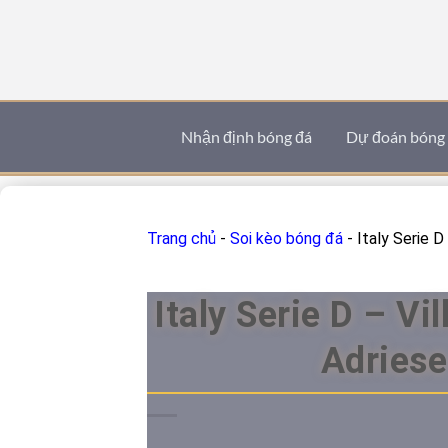
Chuyển
đến
nội
dung
Nhận định bóng đá
Dự đoán bóng
Trang chủ
-
Soi kèo bóng đá
-
Italy Serie 
Italy Serie D – V
Adries