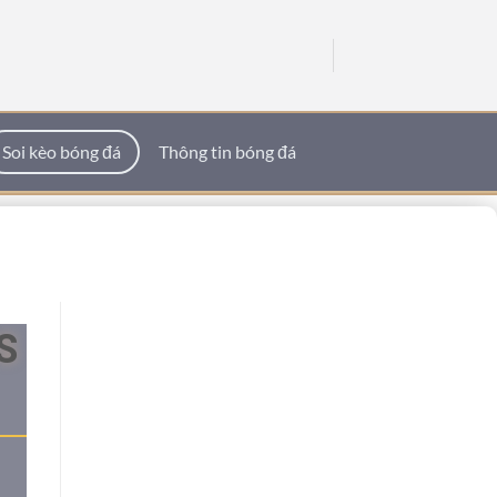
Soi kèo bóng đá
Thông tin bóng đá
S