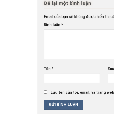
Để lại một bình luận
Email của bạn sẽ không được hiển thị cô
Bình luận
*
Tên
*
Ema
Lưu tên của tôi, email, và trang web