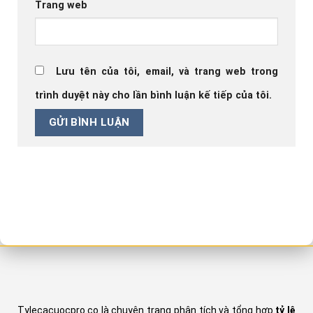
Trang web
Lưu tên của tôi, email, và trang web trong
trình duyệt này cho lần bình luận kế tiếp của tôi.
Tylecacuocpro.co là chuyên trang phân tích và tổng hợp
tỷ lệ