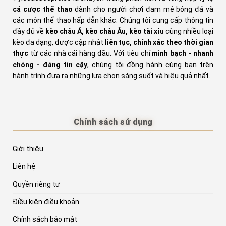
cá cược thể thao
dành cho người chơi đam mê bóng đá và
các môn thể thao hấp dẫn khác. Chúng tôi cung cấp thông tin
đầy đủ về
kèo châu Á, kèo châu Âu, kèo tài xỉu
cùng nhiều loại
kèo đa dạng, được cập nhật
liên tục, chính xác theo thời gian
thực
từ các nhà cái hàng đầu. Với tiêu chí
minh bạch - nhanh
chóng - đáng tin cậy
, chúng tôi đồng hành cùng bạn trên
hành trình đưa ra những lựa chọn sáng suốt và hiệu quả nhất.
Chính sách sử dụng
Giới thiệu
Liên hệ
Quyền riêng tư
Điều kiện điều khoản
Chính sách bảo mật