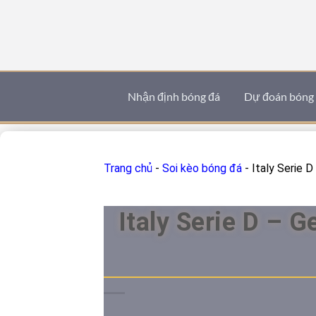
Chuyển
đến
nội
dung
Nhận định bóng đá
Dự đoán bóng
Trang chủ
-
Soi kèo bóng đá
-
Italy Serie 
Italy Serie D – 