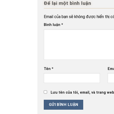
Để lại một bình luận
Email của bạn sẽ không được hiển thị cô
Bình luận
*
Tên
*
Ema
Lưu tên của tôi, email, và trang web