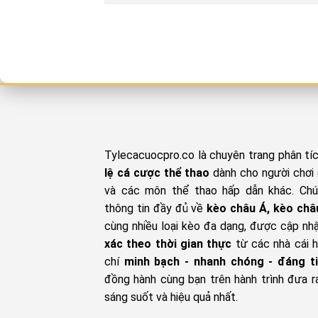
Tylecacuocpro.co là chuyên trang phân tí
lệ cá cược thể thao
dành cho người chơi
và các môn thể thao hấp dẫn khác. Chú
thông tin đầy đủ về
kèo châu Á, kèo châu
cùng nhiều loại kèo đa dạng, được cập nh
xác theo thời gian thực
từ các nhà cái h
chí
minh bạch - nhanh chóng - đáng t
đồng hành cùng bạn trên hành trình đưa r
sáng suốt và hiệu quả nhất.