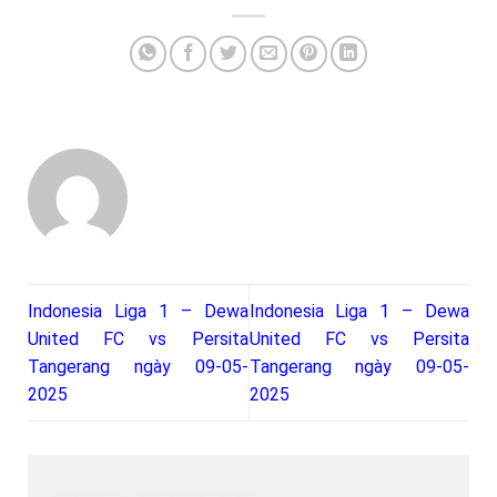
Indonesia Liga 1 – Dewa
Indonesia Liga 1 – Dewa
United FC vs Persita
United FC vs Persita
Tangerang ngày 09-05-
Tangerang ngày 09-05-
2025
2025