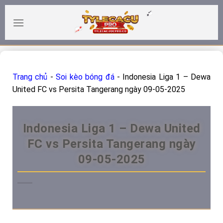
Chuyển
đến
nội
dung
Trang chủ
-
Soi kèo bóng đá
-
Indonesia Liga 1 – Dewa
United FC vs Persita Tangerang ngày 09-05-2025
Indonesia Liga 1 – Dewa United
FC vs Persita Tangerang ngày
09-05-2025