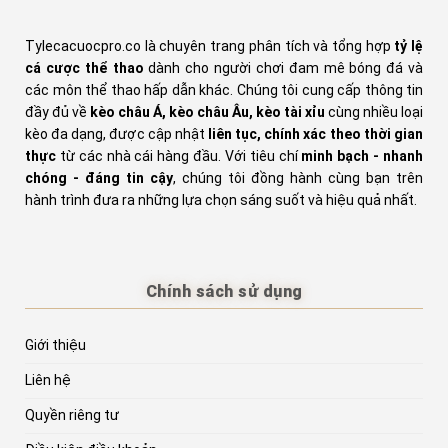
Tylecacuocpro.co là chuyên trang phân tích và tổng hợp
tỷ lệ
cá cược thể thao
dành cho người chơi đam mê bóng đá và
các môn thể thao hấp dẫn khác. Chúng tôi cung cấp thông tin
đầy đủ về
kèo châu Á, kèo châu Âu, kèo tài xỉu
cùng nhiều loại
kèo đa dạng, được cập nhật
liên tục, chính xác theo thời gian
thực
từ các nhà cái hàng đầu. Với tiêu chí
minh bạch - nhanh
chóng - đáng tin cậy
, chúng tôi đồng hành cùng bạn trên
hành trình đưa ra những lựa chọn sáng suốt và hiệu quả nhất.
Chính sách sử dụng
Giới thiệu
Liên hệ
Quyền riêng tư