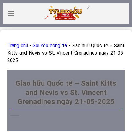
Chuyển
đến
nội
dung
Trang chủ
-
Soi kèo bóng đá
-
Giao hữu Quốc tế – Saint
Kitts and Nevis vs St. Vincent Grenadines ngày 21-05-
2025
Giao hữu Quốc tế – Saint Kitts
and Nevis vs St. Vincent
Grenadines ngày 21-05-2025