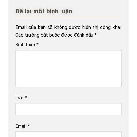
Để lại một bình luận
Email của bạn sẽ không được hiển thị công khai.
Các trường bắt buộc được đánh dấu
*
Bình luận
*
Tên
*
Email
*