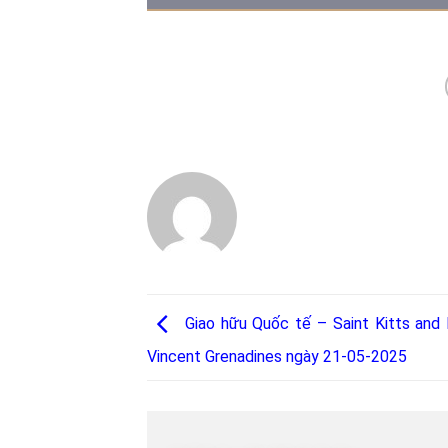
Giao hữu Quốc tế – Saint Kitts and 
Vincent Grenadines ngày 21-05-2025