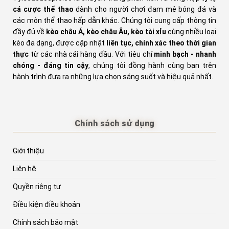
cá cược thể thao
dành cho người chơi đam mê bóng đá và
các môn thể thao hấp dẫn khác. Chúng tôi cung cấp thông tin
đầy đủ về
kèo châu Á, kèo châu Âu, kèo tài xỉu
cùng nhiều loại
kèo đa dạng, được cập nhật
liên tục, chính xác theo thời gian
thực
từ các nhà cái hàng đầu. Với tiêu chí
minh bạch - nhanh
chóng - đáng tin cậy
, chúng tôi đồng hành cùng bạn trên
hành trình đưa ra những lựa chọn sáng suốt và hiệu quả nhất.
Chính sách sử dụng
Giới thiệu
Liên hệ
Quyền riêng tư
Điều kiện điều khoản
Chính sách bảo mật