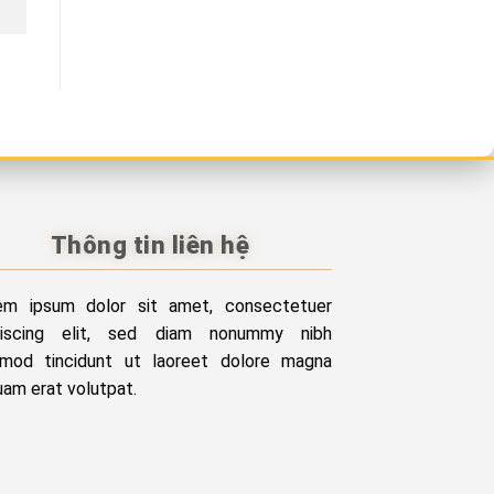
Thông tin liên hệ
em ipsum dolor sit amet, consectetuer
piscing elit, sed diam nonummy nibh
smod tincidunt ut laoreet dolore magna
uam erat volutpat.