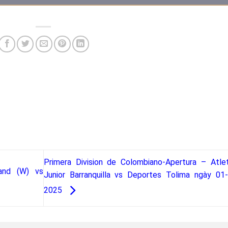
Primera Division de Colombiano-Apertura – Atle
nd (W) vs
Junior Barranquilla vs Deportes Tolima ngày 01
2025