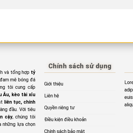
Chính sách sử dụng
ch và tổng hợp
tỷ
 đam mê bóng đá
Lor
Giới thiệu
ng tôi cung cấp
adi
 Âu, kèo tài xỉu
Liên hệ
eui
ật
liên tục, chính
aliq
Quyền riêng tư
àng đầu. Với tiêu
in cậy
, chúng tôi
Điều kiện điều khoản
a những lựa chọn
Chính sách bảo mật