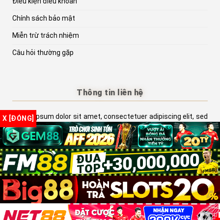
Điều kiện điều khoản
Chính sách bảo mật
Miễn trừ trách nhiệm
Câu hỏi thường gặp
Thông tin liên hệ
Lorem ipsum dolor sit amet, consectetuer adipiscing elit, sed
X [ĐÓNG]
diam nonummy nibh euismod tincidunt ut laoreet dolore
magna aliquam erat volutpat.
Copyright 2026 ©
Flatsome Theme