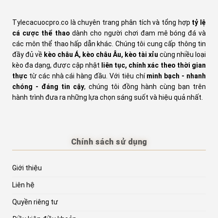
Tylecacuocpro.co là chuyên trang phân tích và tổng hợp
tỷ lệ
cá cược thể thao
dành cho người chơi đam mê bóng đá và
các môn thể thao hấp dẫn khác. Chúng tôi cung cấp thông tin
đầy đủ về
kèo châu Á, kèo châu Âu, kèo tài xỉu
cùng nhiều loại
kèo đa dạng, được cập nhật
liên tục, chính xác theo thời gian
thực
từ các nhà cái hàng đầu. Với tiêu chí
minh bạch - nhanh
chóng - đáng tin cậy
, chúng tôi đồng hành cùng bạn trên
hành trình đưa ra những lựa chọn sáng suốt và hiệu quả nhất.
Chính sách sử dụng
Giới thiệu
Liên hệ
Quyền riêng tư