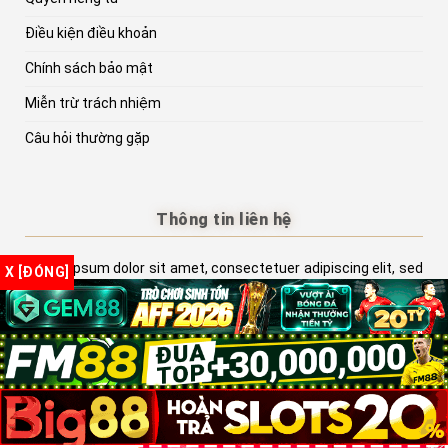
Điều kiện điều khoản
Chính sách bảo mật
Miễn trừ trách nhiệm
Câu hỏi thường gặp
Thông tin liên hệ
Lorem ipsum dolor sit amet, consectetuer adipiscing elit, sed
X [ĐÓNG]
diam nonummy nibh euismod tincidunt ut laoreet dolore
magna aliquam erat volutpat.