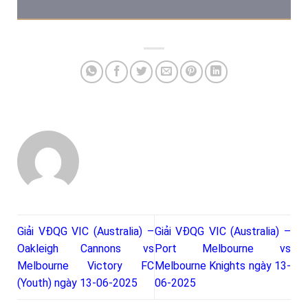
Giải VĐQG VIC (Australia) –
Giải VĐQG VIC (Australia) –
Oakleigh Cannons vs
Port Melbourne vs
Melbourne Victory FC
Melbourne Knights ngày 13-
(Youth) ngày 13-06-2025
06-2025