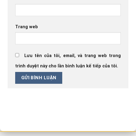
Trang web
Lưu tên của tôi, email, và trang web trong
trình duyệt này cho lần bình luận kế tiếp của tôi.