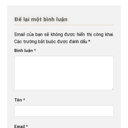
Để lại một bình luận
Email của bạn sẽ không được hiển thị công khai.
Các trường bắt buộc được đánh dấu
*
Bình luận
*
Tên
*
Email
*