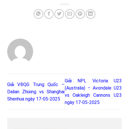
Giải NPL Victoria U23
Giải VĐQG Trung Quốc –
(Australia) – Avondale U23
Dalian Zhixing vs Shanghai
vs Oakleigh Cannons U23
Shenhua ngày 17-05-2025
ngày 17-05-2025