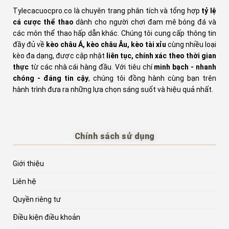
Tylecacuocpro.co là chuyên trang phân tích và tổng hợp
tỷ lệ
cá cược thể thao
dành cho người chơi đam mê bóng đá và
các môn thể thao hấp dẫn khác. Chúng tôi cung cấp thông tin
đầy đủ về
kèo châu Á, kèo châu Âu, kèo tài xỉu
cùng nhiều loại
kèo đa dạng, được cập nhật
liên tục, chính xác theo thời gian
thực
từ các nhà cái hàng đầu. Với tiêu chí
minh bạch - nhanh
chóng - đáng tin cậy
, chúng tôi đồng hành cùng bạn trên
hành trình đưa ra những lựa chọn sáng suốt và hiệu quả nhất.
Chính sách sử dụng
Giới thiệu
Liên hệ
Quyền riêng tư
Điều kiện điều khoản