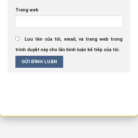
Trang web
Lưu tên của tôi, email, và trang web trong
trình duyệt này cho lần bình luận kế tiếp của tôi.