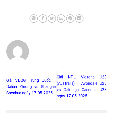
Giải NPL Victoria U23
Giải VĐQG Trung Quốc –
(Australia) – Avondale U23
Dalian Zhixing vs Shanghai
vs Oakleigh Cannons U23
Shenhua ngày 17-05-2025
ngày 17-05-2025