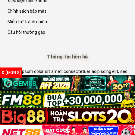
Điều kiện điều khoản
Chính sách bảo mật
Miễn trừ trách nhiệm
Câu hỏi thường gặp
Thông tin liên hệ
Lorem ipsum dolor sit amet, consectetuer adipiscing elit, sed
X [ĐÓNG]
diam nonummy nibh euismod tincidunt ut laoreet dolore
magna aliquam erat volutpat.
Copyright 2026 ©
Flatsome Theme