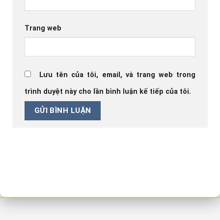
Trang web
Lưu tên của tôi, email, và trang web trong
trình duyệt này cho lần bình luận kế tiếp của tôi.