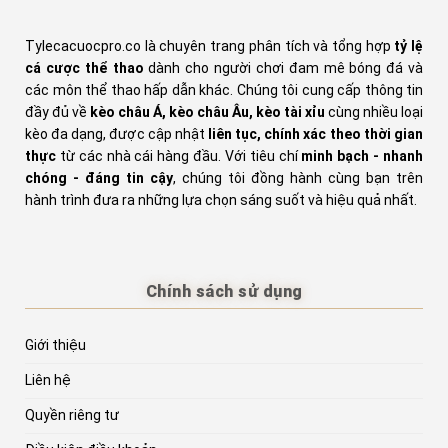
Tylecacuocpro.co là chuyên trang phân tích và tổng hợp
tỷ lệ
cá cược thể thao
dành cho người chơi đam mê bóng đá và
các môn thể thao hấp dẫn khác. Chúng tôi cung cấp thông tin
đầy đủ về
kèo châu Á, kèo châu Âu, kèo tài xỉu
cùng nhiều loại
kèo đa dạng, được cập nhật
liên tục, chính xác theo thời gian
thực
từ các nhà cái hàng đầu. Với tiêu chí
minh bạch - nhanh
chóng - đáng tin cậy
, chúng tôi đồng hành cùng bạn trên
hành trình đưa ra những lựa chọn sáng suốt và hiệu quả nhất.
Chính sách sử dụng
Giới thiệu
Liên hệ
Quyền riêng tư