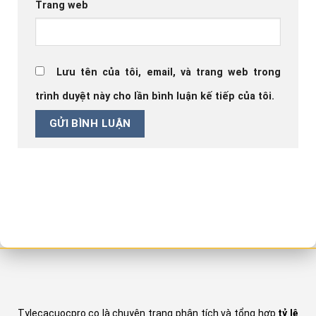
Trang web
Lưu tên của tôi, email, và trang web trong
trình duyệt này cho lần bình luận kế tiếp của tôi.
Tylecacuocpro.co là chuyên trang phân tích và tổng hợp
tỷ lệ