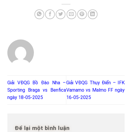
Giải VĐQG Bồ Đào Nha –
Giải VĐQG Thụy Điển – IFK
Sporting Braga vs Benfica
Varnamo vs Malmo FF ngày
ngày 18-05-2025
16-05-2025
Để lại một bình luận